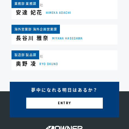
業務部 業務課
2023年 新卒入社
安達 妃花
HIMEKA ADACHI
海外営業部 海外企画営業課
2021年 中途入社
長谷川 雅奈
MIYANA HASEGAWA
製造部 製品課
2018年 新卒入社
奥野 凌
RYO OKUNO
夢中になれる明日はあるか？
ENTRY