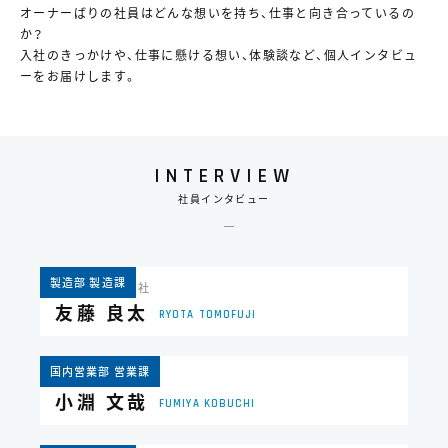
オーナーばりの社員はどんな想いを持ち、仕事と向き合っているの
か？
入社のきっかけや、仕事に懸ける想い、体験談など、個人インタビュ
ーをお届けします。
INTERVIEW
社員インタビュー
製造部 製造課
2011年 新卒入社
友藤 良太
RYOTA TOMOFUJI
国内営業部 営業課
2023年 新卒入社
小淵 文哉
FUMIYA KOBUCHI